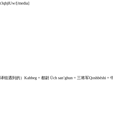
r3qbjlUw/[/media]
= 都尉 Üch san’ghun = 三将军Qoshbéshi = 中尉Qoruqch