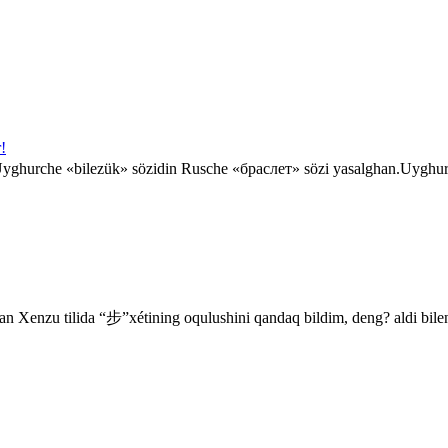
!
yghurche «bilezük» sözidin Rusche «браслет» sözi yasalghan.Uyghurc
enzu tilida “步”xétining oqulushini qandaq bildim, deng? aldi bilen