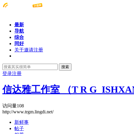
最新
导航
综合
同好
关于邀请注册
搜索
登录
注册
信达雅工作室 （T R G ISHXA
访问量
108
http://www.trgm.lingdi.net/
新鲜事
帖子