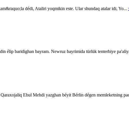
raquo;la dédi, Ataliri yoqmikin este. Ular shundaq atalar idi, Yo...
idin élip baridighan bayram. Newruz bayrimida türlük tenterbiye pa'aliy
aliq Ebul Mehdi yazghan béyit Bérlin dégen memleketning padsh