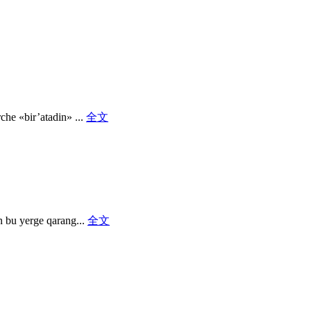
he «bir’atadin» ...
全文
 bu yerge qarang...
全文