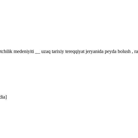
ilik medeniyiti __ uzaq tarixiy tereqqiyat jeryanida peyda bolush , ra
dia]