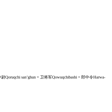
i san’ghun = 卫将军Qowuqchibashi = 郎中令Harwa-