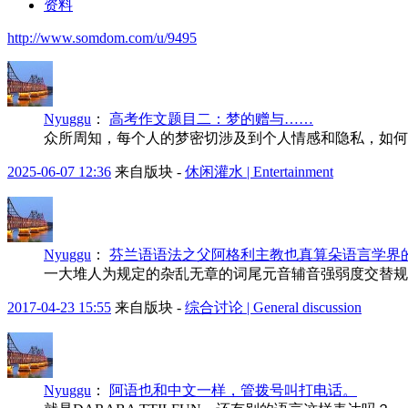
资料
http://www.somdom.com/u/9495
Nyuggu
：
高考作文题目二：梦的赠与……
众所周知，每个人的梦密切涉及到个人情感和隐私，如何
2025-06-07 12:36
来自版块 -
休闲灌水 | Entertainment
Nyuggu
：
芬兰语语法之父阿格利主教也真算朵语言学界的
一大堆人为规定的杂乱无章的词尾元音辅音强弱度交替规
2017-04-23 15:55
来自版块 -
综合讨论 | General discussion
Nyuggu
：
阿语也和中文一样，管拨号叫打电话。