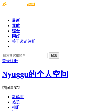
最新
导航
综合
同好
关于邀请注册
搜索
登录
注册
Nyuggu的个人空间
访问量
572
新鲜事
帖子
相册