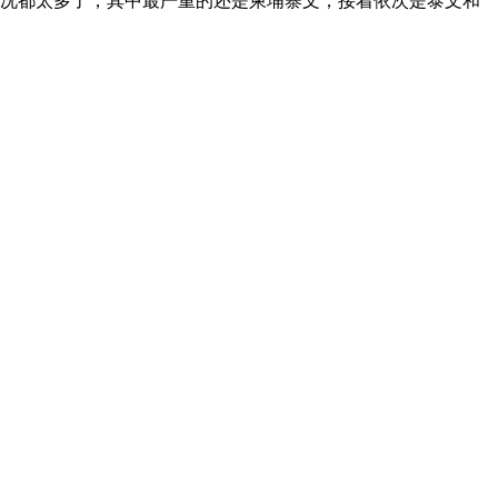
况都太多了，其中最严重的还是柬埔寨文，接着依次是泰文和