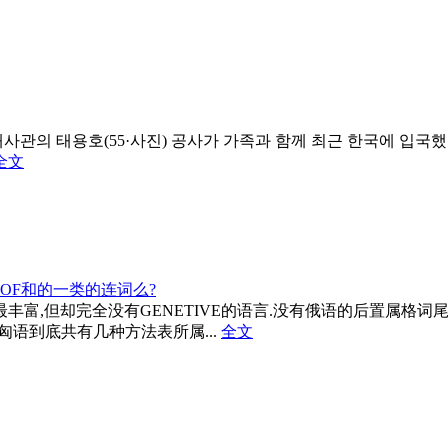
관의 태용호(55·사진) 공사가 가족과 함께 최근 한국에 입국했
全文
OF和的一类的连词么?
丰富,但却完全没有GENETIVE的语言.没有俄语的后置属格词尾
么匈语到底共有几种方法表所属...
全文