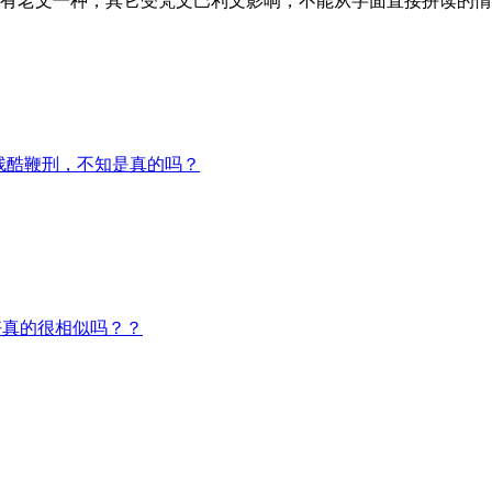
有老文一种，其它受梵文巴利文影响，不能从字面直接拼读的情
残酷鞭刑，不知是真的吗？
好真的很相似吗？？