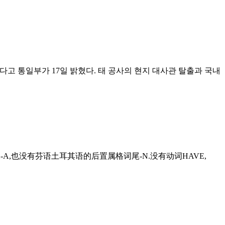
다고 통일부가 17일 밝혔다. 태 공사의 현지 대사관 탈출과 국내
-A,也没有芬语土耳其语的后置属格词尾-N.没有动词HAVE,