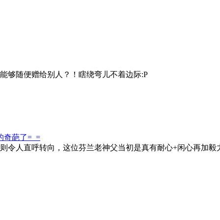
能够随便赠给别人？！瞎绕弯儿不着边际:P
奇葩了=_=
则令人直呼转向，这位芬兰老神父当初是真有耐心+闲心再加毅