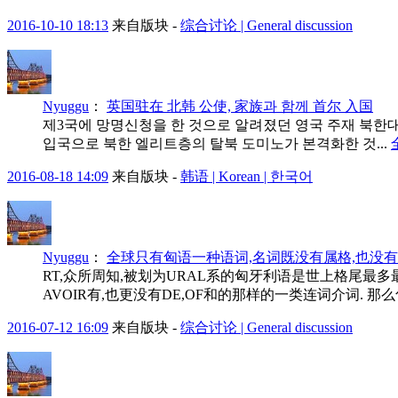
2016-10-10 18:13
来自版块 -
综合讨论 | General discussion
Nyuggu
：
英国驻在 北韩 公使, 家族과 함께 首尔 入国
제3국에 망명신청을 한 것으로 알려졌던 영국 주재 북한대사
입국으로 북한 엘리트층의 탈북 도미노가 본격화한 것...
2016-08-18 14:09
来自版块 -
韩语 | Korean | 한국어
Nyuggu
：
全球只有匈语一种语词,名词既没有属格,也没有
RT,众所周知,被划为URAL系的匈牙利语是世上格尾最多最
AVOIR有,也更没有DE,OF和的那样的一类连词介词. 那
2016-07-12 16:09
来自版块 -
综合讨论 | General discussion