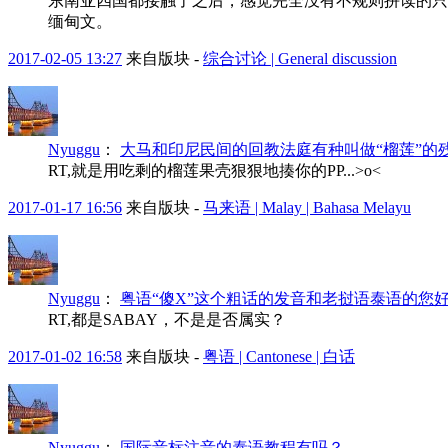
东南亚四国都接触了之后，感觉完全没有不规则拼读的只
缅甸文。
2017-02-05 13:27
来自版块 -
综合讨论 | General discussion
Nyuggu
：
大马和印尼民间的回教法庭有种叫做“榴莲”的
RT,就是用吃剩的榴莲果壳狠狠地揍你的PP...>o<
2017-01-17 16:56
来自版块 -
马来语 | Malay | Bahasa Melayu
Nyuggu
：
粤语“傻X”这个粗话的发音和老挝语泰语的您
RT,都是SABAY，不是是否属实？
2017-01-02 16:58
来自版块 -
粤语 | Cantonese | 白话
Nyuggu
：
国际音标注音的泰语教程有吗？