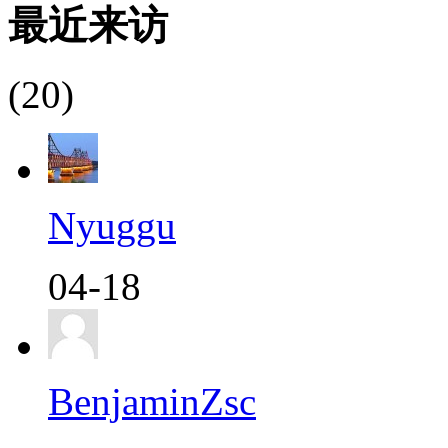
最近来访
(20)
Nyuggu
04-18
BenjaminZsc