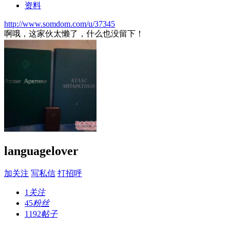
资料
http://www.somdom.com/u/37345
啊哦，这家伙太懒了，什么也没留下！
languagelover
加关注
写私信
打招呼
1
关注
45
粉丝
1192
帖子