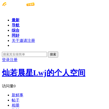
最新
导航
综合
同好
关于邀请注册
搜索
登录
注册
灿若晨星Lwj的个人空间
访问量
0
新鲜事
帖子
相册