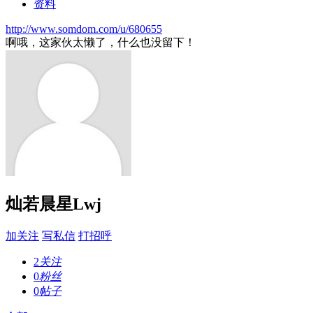
资料
http://www.somdom.com/u/680655
啊哦，这家伙太懒了，什么也没留下！
灿若晨星Lwj
加关注
写私信
打招呼
2
关注
0
粉丝
0
帖子