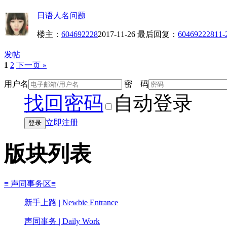
日语人名问题
楼主：
604692228
2017-11-26
最后回复：
604692228
11-
发帖
1
2
下一页 »
用户名
密 码
找回密码
自动登录
立即注册
登录
版块列表
≡ 声同事务区≡
新手上路 | Newbie Entrance
声同事务 | Daily Work