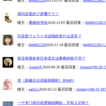
楼主：
604692228
2021-02-07
最后回复：
604692228
02-
请问这里的で是哪个で？
楼主：
勇敢的书虫
2020-12-05
最后回复：
604692228
12
日语里ウォライタ語指的是什么语言？
楼主：
604692228
2020-11-18
最后回复：
604692228
11-
有没有朋友有日本语文法事典的电子书？
楼主：
AugustY
2020-09-28
最后回复：
AugustY
09-28 1
求《新概念日语新闻视听》的MP3
楼主：
ea02cc
2020-02-12
最后回复：
jermmyyi
09-19 18:
一个专门讲日语逻辑的网站，可有人记得？