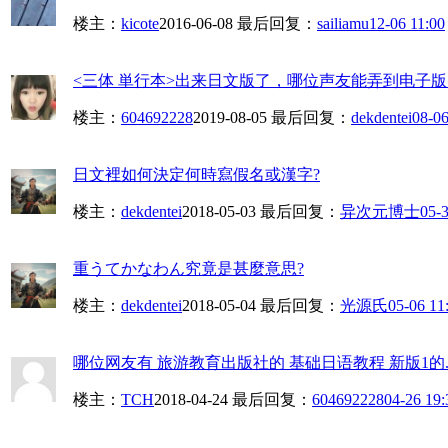
楼主：
kicote
2016-06-08
最后回复：
sailiamu
12-06 11:00
<三体 単行本>出来日文版了，哪位声友能弄到电子版
楼主：
604692228
2019-08-05
最后回复：
dekdentei
08-06
日文裡如何決定何時寫假名或漢字?
楼主：
dekdentei
2018-05-03
最后回复：
异次元博士
05-3
重うてかなわん究竟是甚麼意思?
楼主：
dekdentei
2018-05-04
最后回复：
光源氏
05-06 11
哪位网友有 旅游教育出版社的 基础日语教程 新版1的..
楼主：
TCH
2018-04-24
最后回复：
604692228
04-26 19: