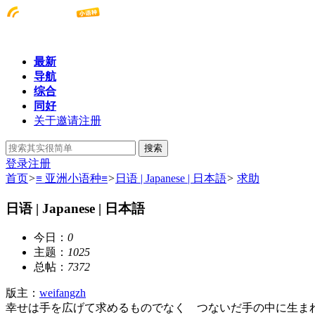
最新
导航
综合
同好
关于邀请注册
搜索
登录
注册
首页
>
≡ 亚洲小语种≡
>
日语 | Japanese | 日本語
>
求助
日语 | Japanese | 日本語
今日：
0
主题：
1025
总帖：
7372
版主：
weifangzh
幸せは手を広げて求めるものでなく つないだ手の中に生ま