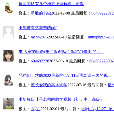
这两句话有几个地方没理解透，请教
楼主：
勇敢的书虫
2022-12-08
最后回复：
604692228
12
不知谁有这套书的pdf
楼主：
mabo2015
2022-08-10
最后回复：
linuxphp
09-27 
求 大家的日语(第二版)初级 1 标准习题集 的pd...
楼主：
604692228
2022-09-18
最后回复：
604692228
09-
兄弟们，求助2022最新的CATTI日语笔译三级的视...
楼主：
擅长爱我的高木同学
2022-07-16
最后回复：
擅
求新标日叶子老师的教学视频（初，中，高级）
楼主：
skykli
2021-02-01
最后回复：
judyjacky
12-27 10: