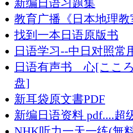
新编日语习题集
教育广播《日本地理教室》
找到一本日语原版书
日语学习--中日对照常用10
日语有声书 心[こころ
盘]
新耳袋原文書PDF
新编日语资料 pdf....
NHK听力一天一练(無