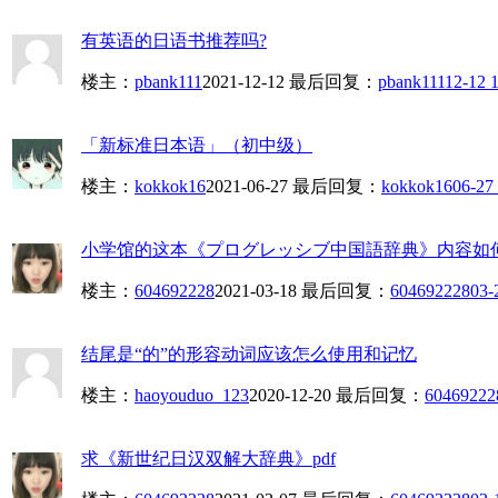
有英语的日语书推荐吗?
楼主：
pbank111
2021-12-12
最后回复：
pbank111
12-12 
「新标准日本语」（初中级）
楼主：
kokkok16
2021-06-27
最后回复：
kokkok16
06-27
小学馆的这本《プログレッシブ中国語辞典》内容如
楼主：
604692228
2021-03-18
最后回复：
604692228
03-
结尾是“的”的形容动词应该怎么使用和记忆
楼主：
haoyouduo_123
2020-12-20
最后回复：
60469222
求《新世纪日汉双解大辞典》pdf