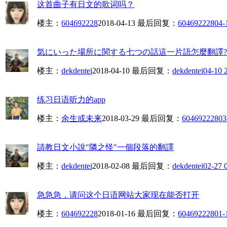
这首曲子有日文的歌词吗？
楼主：
604692228
2018-04-13
最后回复：
604692228
04-
気にいった場所に関する七つの話這一片語怎麼翻譯?
楼主：
dekdentei
2018-04-10
最后回复：
dekdentei
04-10 
练习日语听力的app
楼主：
余生或未来
2018-03-29
最后回复：
604692228
03
請教日文小說"隣之怪"一個段落的翻譯
楼主：
dekdentei
2018-02-08
最后回复：
dekdentei
02-27 
急急急，请问这个日语网站大家现在能否打开
楼主：
604692228
2018-01-16
最后回复：
604692228
01-