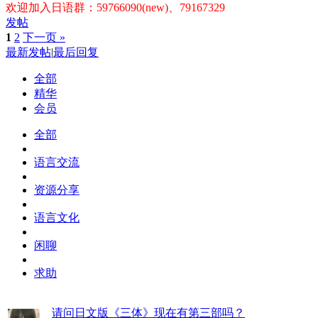
欢迎加入日语群：59766090(new)、79167329
发帖
1
2
下一页 »
最新发帖
|
最后回复
全部
精华
会员
全部
语言交流
资源分享
语言文化
闲聊
求助
请问日文版《三体》现在有第三部吗？