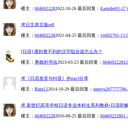
楼主：
604692228
2022-10-26
最后回复：
Eastsiler
01-27 
求日文原文版pdf
楼主：
604692228
2021-04-25
最后回复：
yrr6027
01-15 
[日语] 遇到查不到的汉字组合该怎么办？
楼主：
勇敢的书虫
2023-03-23
最后回复：
604692228
12
求《日语发音与纠音》的mp3分享
楼主：
Rinn12
2014-10-29
最后回复：
qingyu2077777
06-
求 新世纪高等学校日语专业本科生系列教材•日语听解教
楼主：
604692228
2016-09-25
最后回复：
604692228
01-