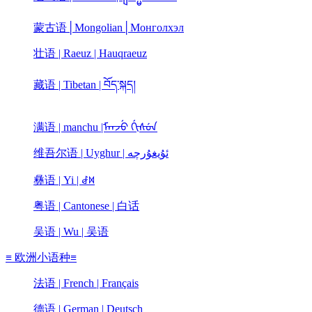
蒙古语│Mongolian│Монголхэл
壮语 | Raeuz | Hauqraeuz
藏语 | Tibetan | བོད་སྐད།
满语 | manchu |ᠮᠠᠨᠵᡠ ᡤᡳᠰᡠᠨ
维吾尔语 | Uyghur | ئۇيغۇرچە
彝语 | Yi | ꆀꉙ
粤语 | Cantonese | 白话
吴语 | Wu | 吴语
≡ 欧洲小语种≡
法语 | French | Français
德语 | German | Deutsch