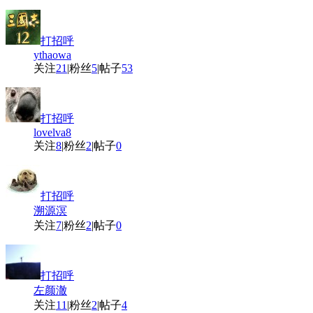
打招呼
ythaowa
关注
21
|
粉丝
5
|
帖子
53
打招呼
lovelva8
关注
8
|
粉丝
2
|
帖子
0
打招呼
溯源溟
关注
7
|
粉丝
2
|
帖子
0
打招呼
左颜澈
关注
11
|
粉丝
2
|
帖子
4