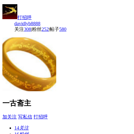
打招呼
davidlyb8888
关注
308
|
粉丝
252
|
帖子
580
一古斋主
加关注
写私信
打招呼
14
关注