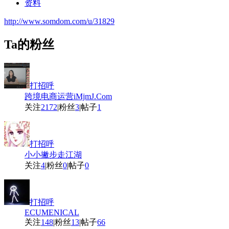
资料
http://www.somdom.com/u/31829
Ta的粉丝
打招呼
跨境电商运营iMjmJ.Com
关注
2172
|
粉丝
3
|
帖子
1
打招呼
小小撇步走江湖
关注
4
|
粉丝
0
|
帖子
0
打招呼
ECUMENICAL
关注
148
|
粉丝
13
|
帖子
66