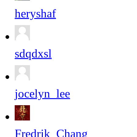
heryshaf
sdqdxsl
jocelyn_lee
Fredrik_Chang