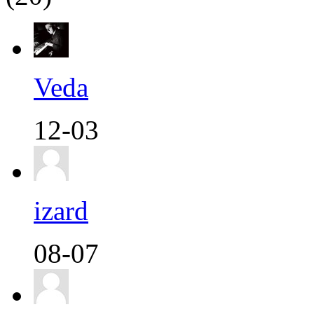
Veda
12-03
izard
08-07