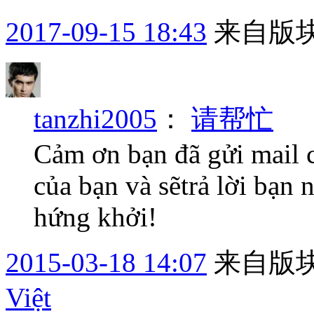
2017-09-15 18:43
来自版块
tanzhi2005
：
请帮忙
Cảm ơn bạn đã gửi mail c
của bạn và sẽtrả lời bạn 
hứng khởi!
2015-03-18 14:07
来自版块
Việt