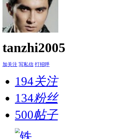
tanzhi2005
加关注
写私信
打招呼
194
关注
134
粉丝
500
帖子