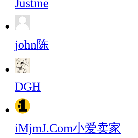
Justine
john陈
DGH
iMjmJ.Com小爱卖家