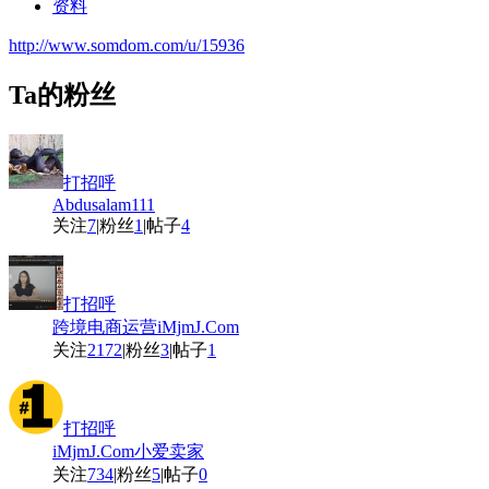
资料
http://www.somdom.com/u/15936
Ta的粉丝
打招呼
Abdusalam111
关注
7
|
粉丝
1
|
帖子
4
打招呼
跨境电商运营iMjmJ.Com
关注
2172
|
粉丝
3
|
帖子
1
打招呼
iMjmJ.Com小爱卖家
关注
734
|
粉丝
5
|
帖子
0