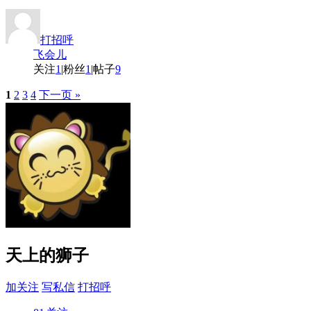
打招呼
飞会儿
关注
1
|
粉丝
1
|
帖子
9
1
2
3
4
下一页 »
天上的狮子
加关注
写私信
打招呼