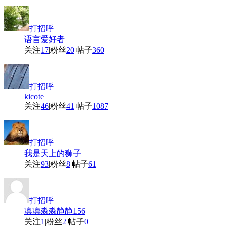
打招呼
语言爱好者
关注
17
|
粉丝
20
|
帖子
360
打招呼
kicote
关注
46
|
粉丝
41
|
帖子
1087
打招呼
我是天上的狮子
关注
93
|
粉丝
8
|
帖子
61
打招呼
凛凛淼淼静静156
关注
1
|
粉丝
2
|
帖子
0