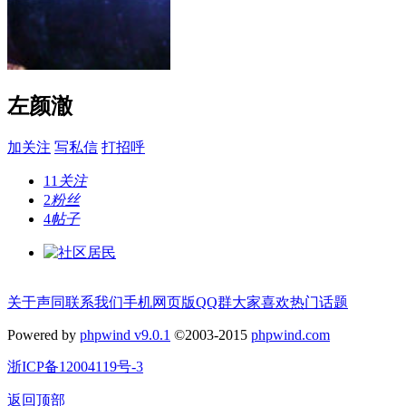
左颜澈
加关注
写私信
打招呼
11
关注
2
粉丝
4
帖子
关于声同
联系我们
手机网页版
QQ群
大家喜欢
热门话题
Powered by
phpwind v9.0.1
©2003-2015
phpwind.com
浙ICP备12004119号-3
返回顶部