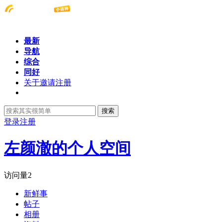
最新
导航
综合
同好
关于邀请注册
搜索
登录
注册
左颜澈的个人空间
访问量
2
新鲜事
帖子
相册