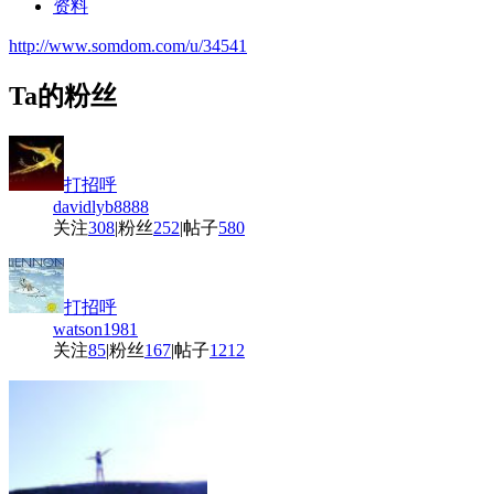
资料
http://www.somdom.com/u/34541
Ta的粉丝
打招呼
davidlyb8888
关注
308
|
粉丝
252
|
帖子
580
打招呼
watson1981
关注
85
|
粉丝
167
|
帖子
1212