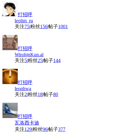
打招呼
leolim_ru
关注
75
|
粉丝
156
|
帖子
1001
打招呼
WirohjnKun.al
关注
5
|
粉丝
25
|
帖子
144
打招呼
leonhwa
关注
2
|
粉丝
18
|
帖子
80
打招呼
瓦洛西卡迪
关注
129
|
粉丝
96
|
帖子
377