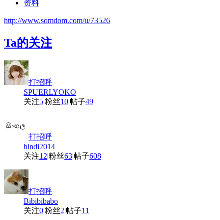
资料
http://www.somdom.com/u/73526
Ta的关注
打招呼
SPUERLYOKO
关注
5
|
粉丝
10
|
帖子
49
打招呼
hindi2014
关注
12
|
粉丝
63
|
帖子
608
打招呼
Bibibibabo
关注
0
|
粉丝
2
|
帖子
11