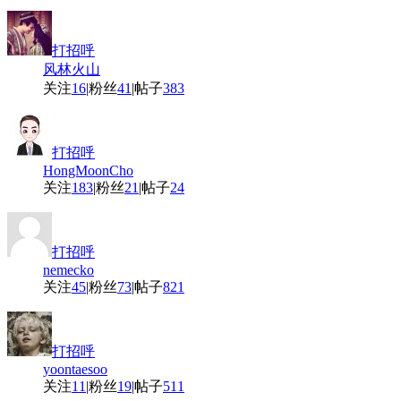
打招呼
风林火山
关注
16
|
粉丝
41
|
帖子
383
打招呼
HongMoonCho
关注
183
|
粉丝
21
|
帖子
24
打招呼
nemecko
关注
45
|
粉丝
73
|
帖子
821
打招呼
yoontaesoo
关注
11
|
粉丝
19
|
帖子
511