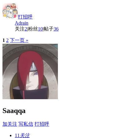
打招呼
Adrain
关注
2
|
粉丝
10
|
帖子
36
1
2
下一页 »
Saaqqa
加关注
写私信
打招呼
11
关注