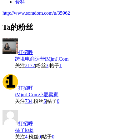
资料
http://www.somdom.com/u/35962
Ta的粉丝
打招呼
跨境电商运营iMjmJ.Com
关注
2172
|
粉丝
3
|
帖子
1
打招呼
iMjmJ.Com小爱卖家
关注
734
|
粉丝
5
|
帖子
0
打招呼
柿子kaki
关注
4
|
粉丝
0
|
帖子
0