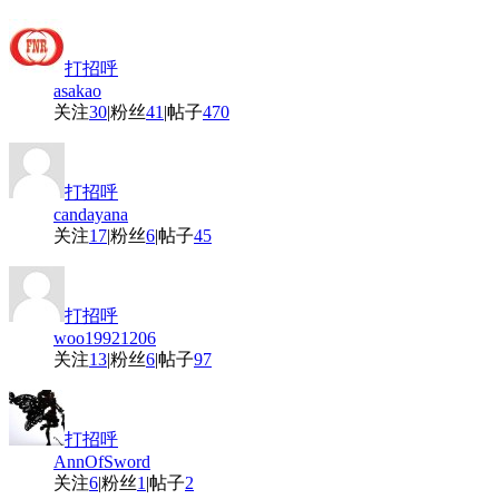
打招呼
asakao
关注
30
|
粉丝
41
|
帖子
470
打招呼
candayana
关注
17
|
粉丝
6
|
帖子
45
打招呼
woo19921206
关注
13
|
粉丝
6
|
帖子
97
打招呼
AnnOfSword
关注
6
|
粉丝
1
|
帖子
2