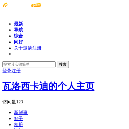
最新
导航
综合
同好
关于邀请注册
搜索
登录
注册
瓦洛西卡迪的个人主页
访问量
123
新鲜事
帖子
相册