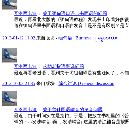
瓦洛西卡迪
：
关于缅甸语口语与书面语的问题
最近，再看北大版的《缅甸语教程》发现书上印着好多很
道在缅甸语里书面语和口语在发音上是不是有区别？是应
2013-01-12 11:02
来自版块 -
缅甸语 | Burmese |ျမန္မာစကား
瓦洛西卡迪
：
求助老挝语翻译问题
最近再看老挝语，看到关于词组翻译是有些疑问了，不知道带有
2012-10-03 21:35
来自版块 -
综合讨论 | General discussion
瓦洛西卡迪
：
关于普什图语辅音的发音问题
最近，由于时间实在是宽裕。于是，把放在书柜里的《普什图
样的：ب发浊辅音b而 پ发清辅音p这里