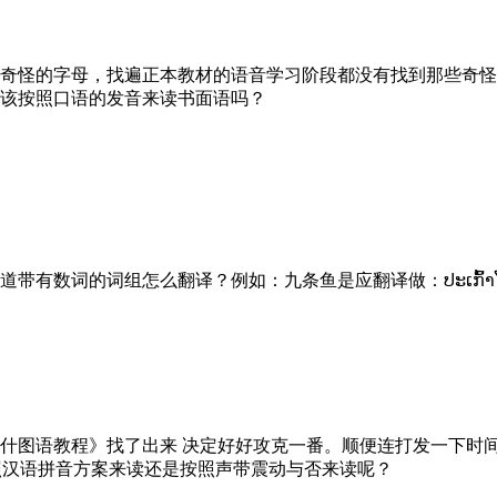
奇怪的字母，找遍正本教材的语音学习阶段都没有找到那些奇怪
该按照口语的发音来读书面语吗？
数词的词组怎么翻译？例如：九条鱼是应翻译做：ປະເກົ້າໂຕ 
语教程》找了出来 决定好好攻克一番。顺便连打发一下时间。当看到第
的清浊辅音是按照汉语拼音方案来读还是按照声带震动与否来读呢？