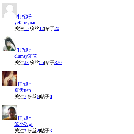
打招呼
yefangyuan
关注
15
|
粉丝
12
|
帖子
20
打招呼
clumsy笨笨
关注
38
|
粉丝
55
|
帖子
370
打招呼
夏天tien
关注
7
|
粉丝
6
|
帖子
0
打招呼
笨小孩gf
关注
3
|
粉丝
2
|
帖子
3