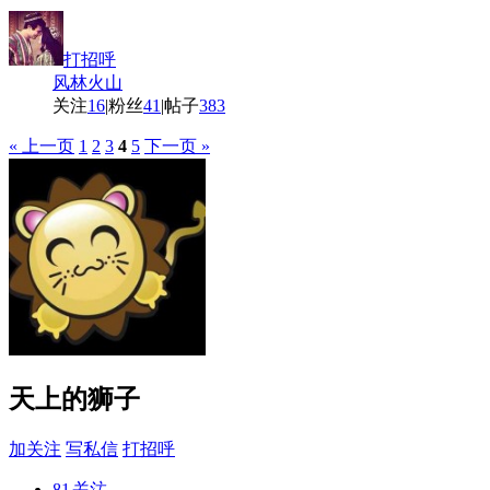
打招呼
风林火山
关注
16
|
粉丝
41
|
帖子
383
« 上一页
1
2
3
4
5
下一页 »
天上的狮子
加关注
写私信
打招呼
81
关注