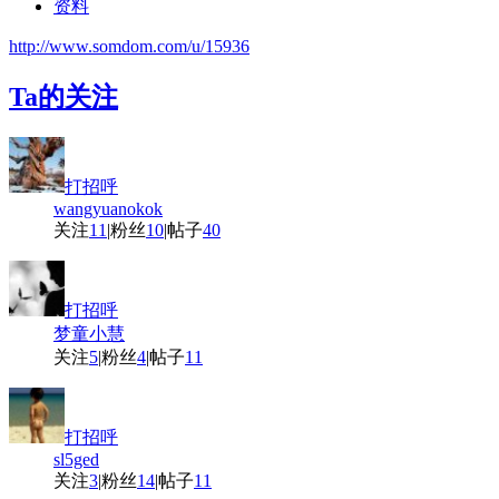
资料
http://www.somdom.com/u/15936
Ta的关注
打招呼
wangyuanokok
关注
11
|
粉丝
10
|
帖子
40
打招呼
梦童小慧
关注
5
|
粉丝
4
|
帖子
11
打招呼
sl5ged
关注
3
|
粉丝
14
|
帖子
11