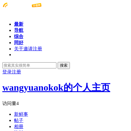
最新
导航
综合
同好
关于邀请注册
搜索
登录
注册
wangyuanokok的个人主页
访问量
4
新鲜事
帖子
相册