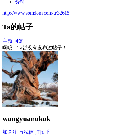
资料
http://www.somdom.com/u/32615
Ta的帖子
主题
|
回复
啊哦，Ta暂没有发布过帖子！
wangyuanokok
加关注
写私信
打招呼