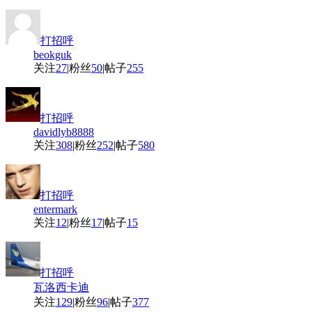
打招呼
beokguk
关注
27
|
粉丝
50
|
帖子
255
打招呼
davidlyb8888
关注
308
|
粉丝
252
|
帖子
580
打招呼
entermark
关注
12
|
粉丝
17
|
帖子
15
打招呼
瓦洛西卡迪
关注
129
|
粉丝
96
|
帖子
377