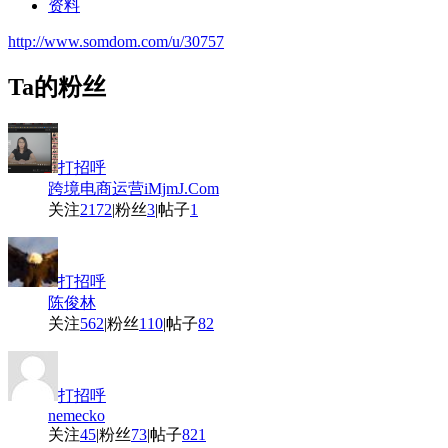
资料
http://www.somdom.com/u/30757
Ta的粉丝
打招呼
跨境电商运营iMjmJ.Com
关注
2172
|
粉丝
3
|
帖子
1
打招呼
陈俊林
关注
562
|
粉丝
110
|
帖子
82
打招呼
nemecko
关注
45
|
粉丝
73
|
帖子
821