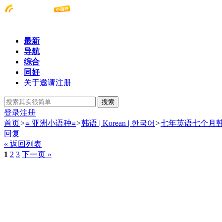
最新
导航
综合
同好
关于邀请注册
搜索
登录
注册
首页
>
≡ 亚洲小语种≡
>
韩语 | Korean | 한국어
>
七年英语七个月
回复
« 返回列表
1
2
3
下一页 »