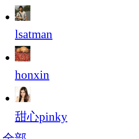
lsatman
honxin
甜心pinky
全部