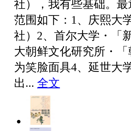
社），我有些基础。最
范围如下：1、庆熙大
社）2、首尔大学・「
大朝鲜文化研究所・「
为笑脸面具4、延世大
出...
全文