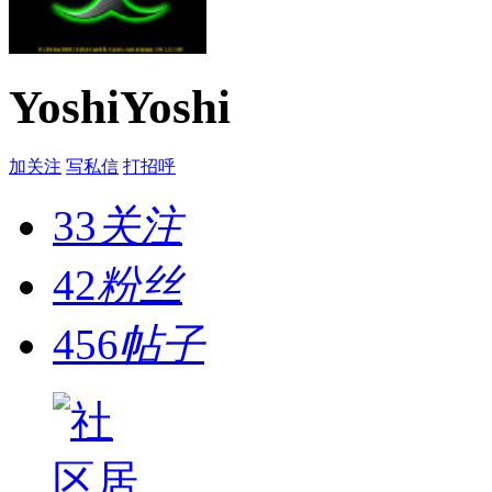
YoshiYoshi
加关注
写私信
打招呼
33
关注
42
粉丝
456
帖子