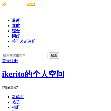
最新
导航
综合
同好
关于邀请注册
搜索
登录
注册
ikerito的个人空间
访问量
47
新鲜事
帖子
相册