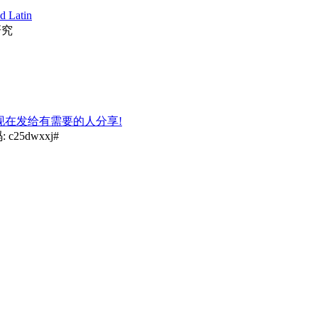
d Latin
研究
的,现在发给有需要的人分享!
25dwxxj#