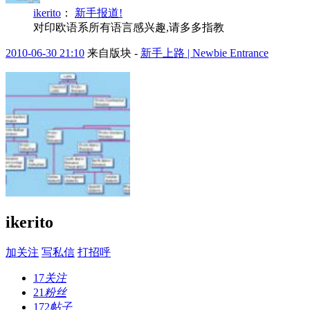
ikerito
：
新手报道!
对印欧语系所有语言感兴趣,请多多指教
2010-06-30 21:10
来自版块 -
新手上路 | Newbie Entrance
ikerito
加关注
写私信
打招呼
17
关注
21
粉丝
172
帖子