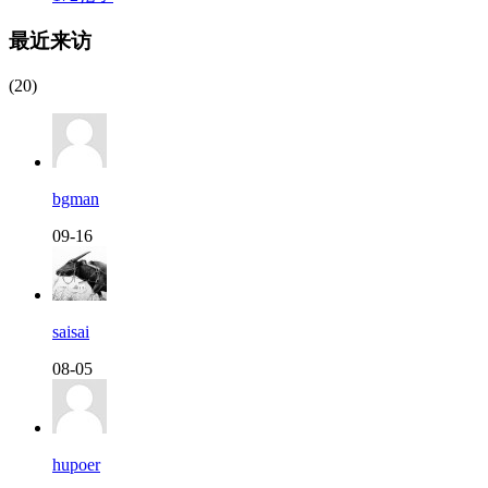
最近来访
(20)
bgman
09-16
saisai
08-05
hupoer