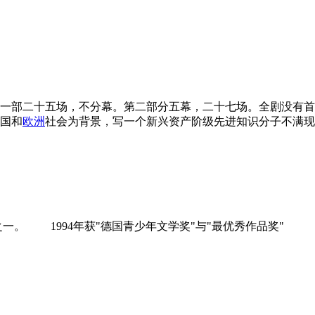
一部二十五场，不分幕。第二部分五幕，二十七场。全剧没有首
国和
欧洲
社会为背景，写一个新兴资产阶级先进知识分子不满现实
 1994年获"德国青少年文学奖"与"最优秀作品奖" 《苏菲的世界