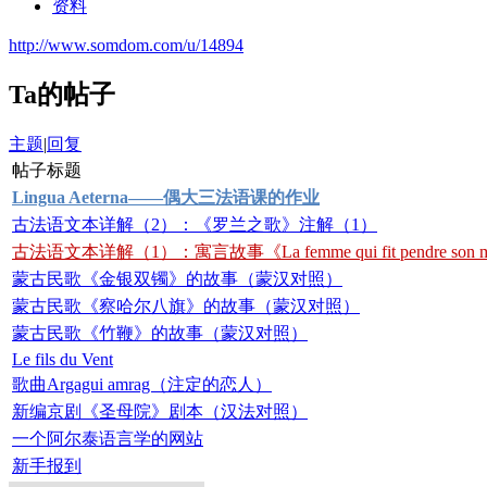
资料
http://www.somdom.com/u/14894
Ta的帖子
主题
|
回复
帖子标题
Lingua Aeterna——偶大三法语课的作业
古法语文本详解（2）：《罗兰之歌》注解（1）
古法语文本详解（1）：寓言故事《La femme qui fit pendre son mar
蒙古民歌《金银双镯》的故事（蒙汉对照）
蒙古民歌《察哈尔八旗》的故事（蒙汉对照）
蒙古民歌《竹鞭》的故事（蒙汉对照）
Le fils du Vent
歌曲Argagui amrag（注定的恋人）
新编京剧《圣母院》剧本（汉法对照）
一个阿尔泰语言学的网站
新手报到