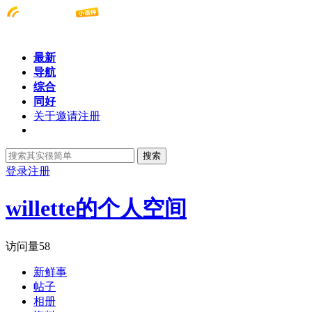
最新
导航
综合
同好
关于邀请注册
搜索
登录
注册
willette的个人空间
访问量
58
新鲜事
帖子
相册