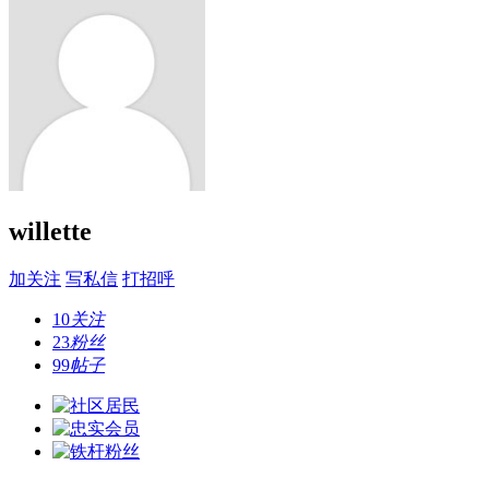
willette
加关注
写私信
打招呼
10
关注
23
粉丝
99
帖子