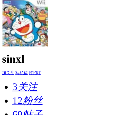
sinxl
加关注
写私信
打招呼
3
关注
12
粉丝
69
帖子