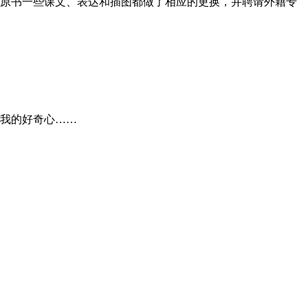
对原书一些课文、表达和插图都做了相应的更换，并聘请外籍专
我的好奇心……