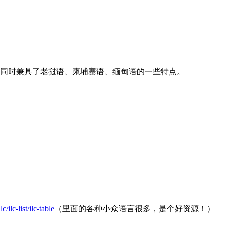
它同时兼具了老挝语、柬埔寨语、缅甸语的一些特点。
c/ilc-list/ilc-table
（里面的各种小众语言很多，是个好资源！）