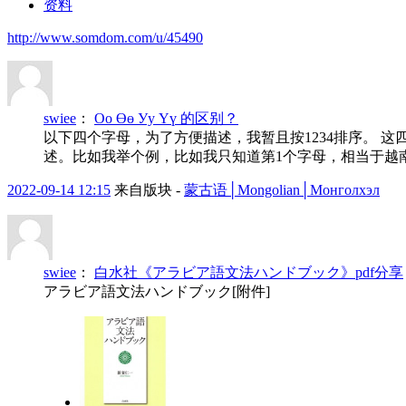
资料
http://www.somdom.com/u/45490
swiee
：
Оо Өө Уу Үү 的区别？
以下四个字母，为了方便描述，我暂且按1234排序。 
述。比如我举个例，比如我只知道第1个字母，相当于越南语的o（to
2022-09-14 12:15
来自版块 -
蒙古语│Mongolian│Монголхэл
swiee
：
白水社《アラビア語文法ハンドブック》pdf分享
アラビア語文法ハンドブック[附件]