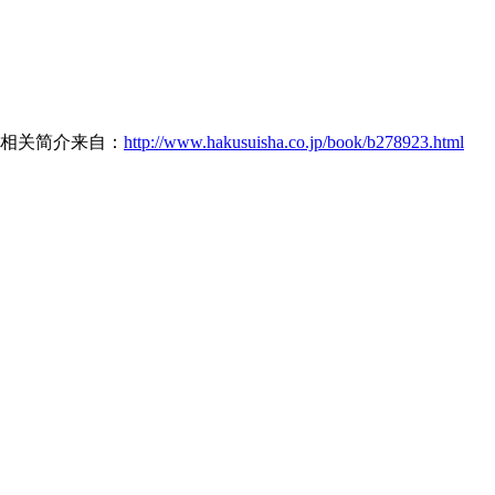
相关简介来自：
http://www.hakusuisha.co.jp/book/b278923.html