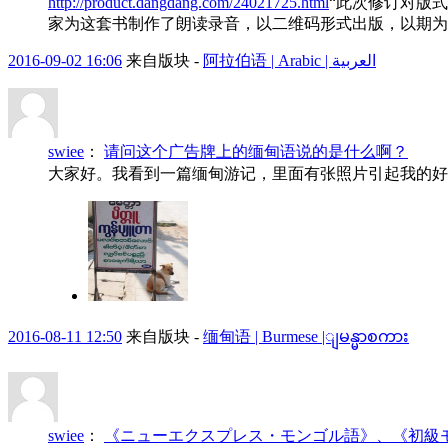
http://product.dangdang.com/24021725.html
“此次修订对版
家为这套书制作了朗读录音，以二维码形式出版，以期为读
2016-09-02 16:06
来自版块 -
阿拉伯语 | Arabic | العربية
swiee
：
请问这个广告牌上的缅甸语说的是什么啊？
大家好。我看到一篇缅甸游记，里面有张照片引起我的好
2016-08-11 12:50
来自版块 -
缅甸语 | Burmese |ျမန္မာစကား
swiee
：
《ニューエクスプレス・モンゴル語》、《初級