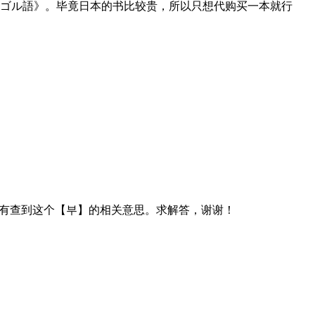
ゴル語》。毕竟日本的书比较贵，所以只想代购买一本就行
没有查到这个【부】的相关意思。求解答，谢谢！