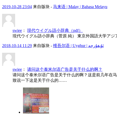
2019-10-28 23:04
来自版块 -
马来语 | Malay | Bahasa Melayu
swiee
：
現代ウイグル語小辞典（pdf）
現代ウイグル語小辞典（菅原 純） 東京外国語大学アジ
2018-10-14 11:29
来自版块 -
维吾尔语 | Uyghur | ئۇيغۇرچە
swiee
：
请问这个泰米尔语广告是关于什么的啊？
请问这个泰米尔语广告是关于什么的啊？这是前几年在马
致说一下这是关于什么的……