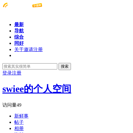
最新
导航
综合
同好
关于邀请注册
搜索
登录
注册
swiee的个人空间
访问量
49
新鲜事
帖子
相册