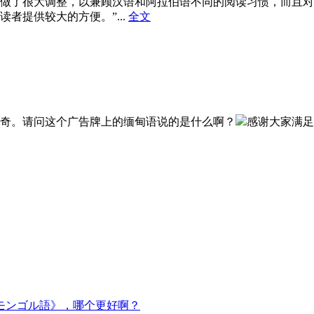
式做了很大调整，以兼顾汉语和阿拉伯语不同的阅读习惯，而且
者提供较大的方便。”...
全文
奇。请问这个广告牌上的缅甸语说的是什么啊？
感谢大家满足
モンゴル語》，哪个更好啊？