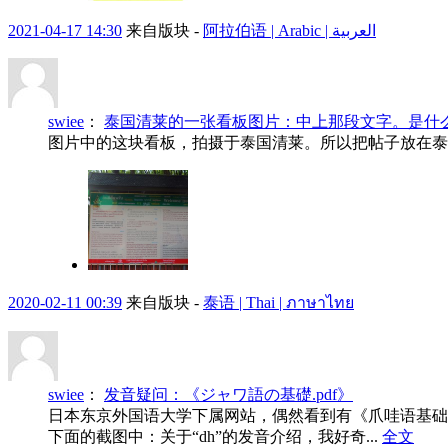
2021-04-17 14:30
来自版块 -
阿拉伯语 | Arabic | العربية
swiee
：
泰国清莱的一张看板图片：中上那段文字。是什
图片中的这块看板，拍摄于泰国清莱。所以把帖子放在泰
2020-02-11 00:39
来自版块 -
泰语 | Thai | ภาษาไทย
swiee
：
发音疑问：《ジャワ語の基礎.pdf》
日本东京外国语大学下属网站，偶然看到有《爪哇语基础
下面的截图中：关于“dh”的发音介绍，我好奇...
全文