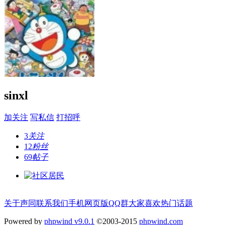
sinxl
加关注
写私信
打招呼
3
关注
12
粉丝
69
帖子
关于声同
联系我们
手机网页版
QQ群
大家喜欢
热门话题
Powered by
phpwind v9.0.1
©2003-2015
phpwind.com