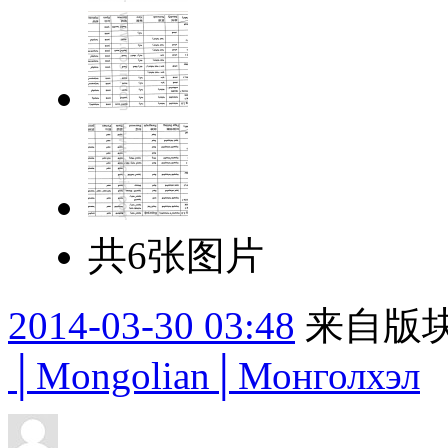
共6张图片
2014-03-30 03:48
来自版块
│Mongolian│Монголхэл