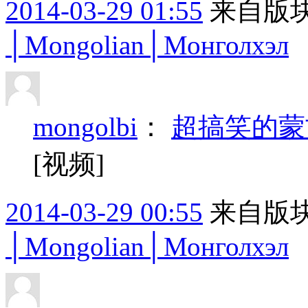
2014-03-29 01:55
来自版块
│Mongolian│Монголхэл
mongolbi
：
超搞笑的蒙
[视频]
2014-03-29 00:55
来自版块
│Mongolian│Монголхэл