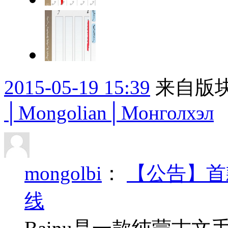
2015-05-19 15:39
来自版块
│Mongolian│Монголхэл
mongolbi
：
【公告】首
线