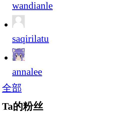
wandianle
saqirilatu
annalee
全部
Ta的粉丝