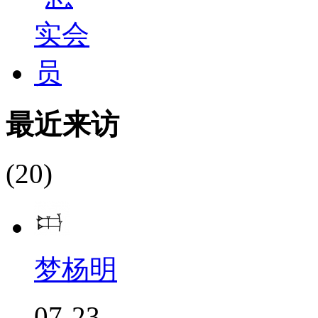
最近来访
(20)
梦杨明
07-23