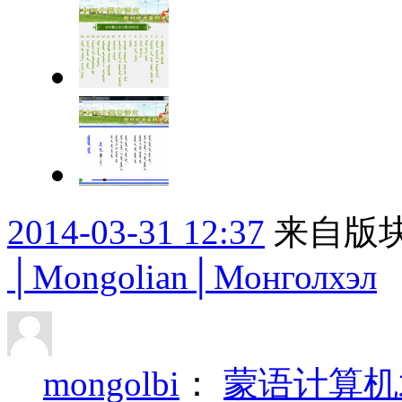
2014-03-31 12:37
来自版块
│Mongolian│Монголхэл
mongolbi
：
蒙语计算机