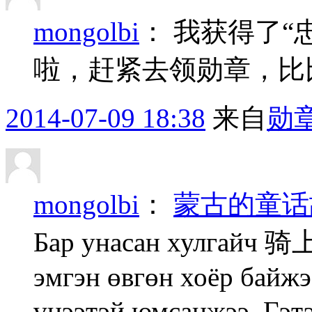
mongolbi
：
我获得了“
啦，赶紧去领勋章，比
2014-07-09 18:38
来自
勋
mongolbi
：
蒙古的童话
Бар унасан хулгай
эмгэн өвгөн хоёр байжэ
үнээтэй юмсанжээ. Гэтэ