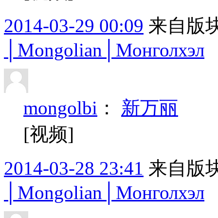
2014-03-29 00:09
来自版块
│Mongolian│Монголхэл
mongolbi
：
新万丽
[视频]
2014-03-28 23:41
来自版块
│Mongolian│Монголхэл