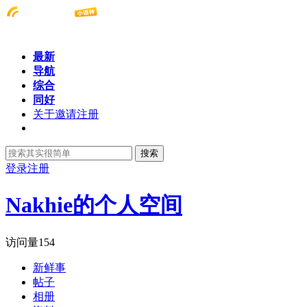
最新
导航
综合
同好
关于邀请注册
搜索
登录
注册
Nakhie的个人空间
访问量
154
新鲜事
帖子
相册