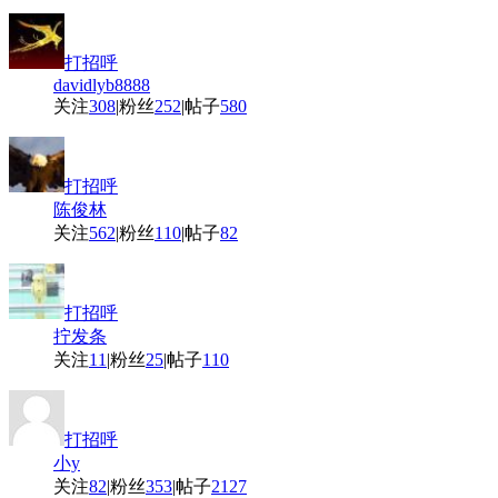
打招呼
davidlyb8888
关注
308
|
粉丝
252
|
帖子
580
打招呼
陈俊林
关注
562
|
粉丝
110
|
帖子
82
打招呼
拧发条
关注
11
|
粉丝
25
|
帖子
110
打招呼
小y
关注
82
|
粉丝
353
|
帖子
2127