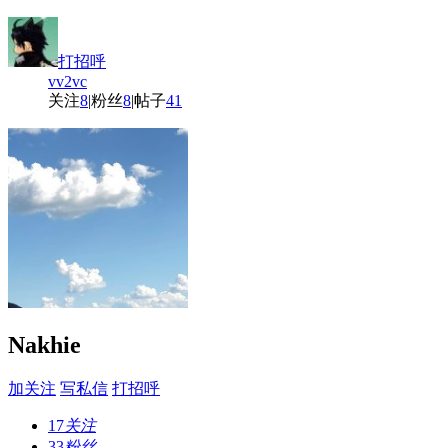
打招呼
vv2vc
关注
8
|
粉丝
8
|
帖子
41
Nakhie
加关注
写私信
打招呼
17
关注
33
粉丝