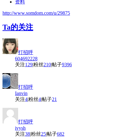
资料
http://www.somdom.com/u/29875
Ta的关注
打招呼
604692228
关注
129
|
粉丝
210
|
帖子
9396
打招呼
Ianvin
关注
4
|
粉丝
4
|
帖子
21
打招呼
ivysh
关注
38
|
粉丝
25
|
帖子
682