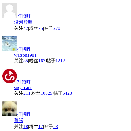
打招呼
沿河歌唱
关注
42
|
粉丝
75
|
帖子
270
打招呼
watson1981
关注
85
|
粉丝
167
|
帖子
1212
打招呼
sugarcane
关注
211
|
粉丝
10825
|
帖子
5428
打招呼
善缘
关注
18
|
粉丝
17
|
帖子
53