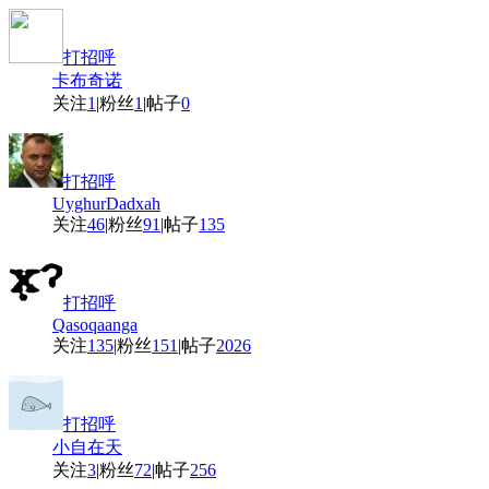
打招呼
卡布奇诺
关注
1
|
粉丝
1
|
帖子
0
打招呼
UyghurDadxah
关注
46
|
粉丝
91
|
帖子
135
打招呼
Qasoqaanga
关注
135
|
粉丝
151
|
帖子
2026
打招呼
小自在天
关注
3
|
粉丝
72
|
帖子
256