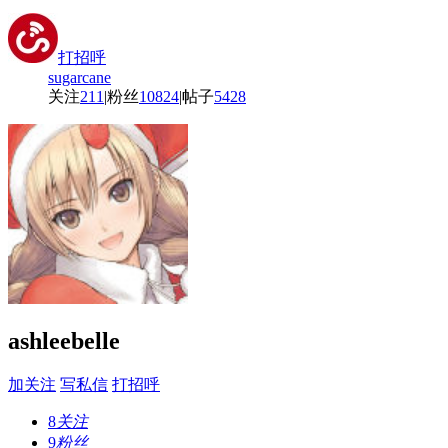
打招呼
sugarcane
关注
211
|
粉丝
10824
|
帖子
5428
ashleebelle
加关注
写私信
打招呼
8
关注
9
粉丝