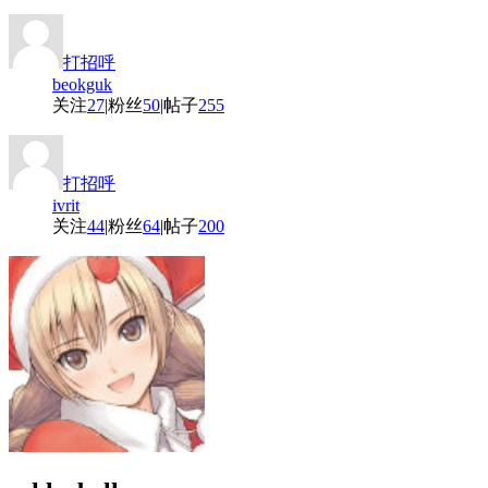
打招呼
beokguk
关注
27
|
粉丝
50
|
帖子
255
打招呼
ivrit
关注
44
|
粉丝
64
|
帖子
200