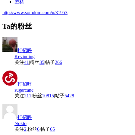
资料
http://www.somdom.com/u/31953
Ta的粉丝
打招呼
Kevinding
关注
41
|
粉丝
35
|
帖子
266
打招呼
sugarcane
关注
211
|
粉丝
10815
|
帖子
5428
打招呼
Nokto
关注
2
|
粉丝
6
|
帖子
65