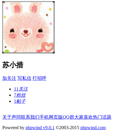
苏小措
加关注
写私信
打招呼
11
关注
7
粉丝
1
帖子
关于声同
联系我们
手机网页版
QQ群
大家喜欢
热门话题
Powered by
phpwind v9.0.1
©2003-2015
phpwind.com