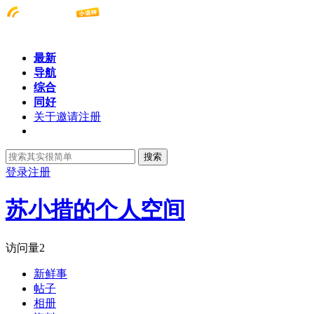
最新
导航
综合
同好
关于邀请注册
搜索
登录
注册
苏小措的个人空间
访问量
2
新鲜事
帖子
相册