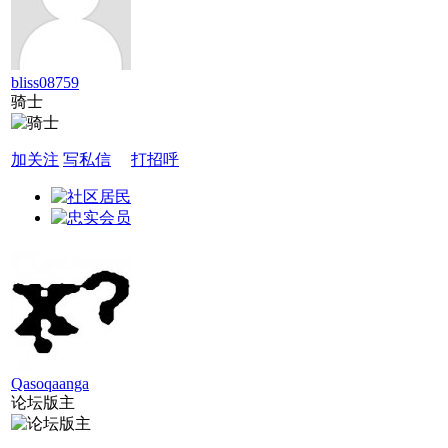
bliss08759
骑士
加关注
写私信
打招呼
Qasoqaanga
论坛版主