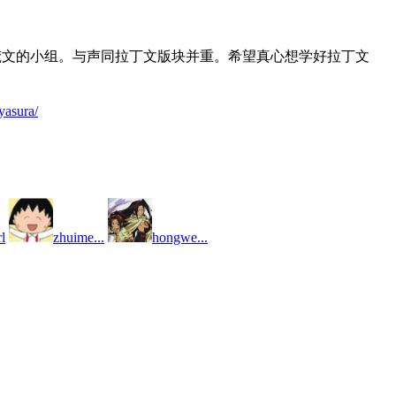
梵文的小组。与声同拉丁文版块并重。希望真心想学好拉丁文
yasura/
rl
zhuime...
hongwe...