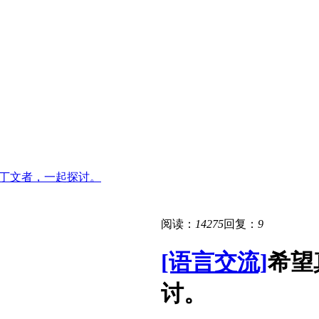
丁文者，一起探讨。
阅读：
14275
回复：
9
[语言交流]
希望
讨。