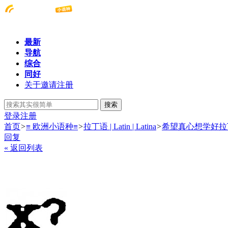
最新
导航
综合
同好
关于邀请注册
搜索
登录
注册
首页
>
≡ 欧洲小语种≡
>
拉丁语 | Latin | Latina
>
希望真心想学好拉
回复
« 返回列表