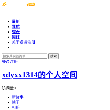
最新
导航
综合
同好
关于邀请注册
搜索
登录
注册
xdyxx1314的个人空间
访问量
0
新鲜事
帖子
相册