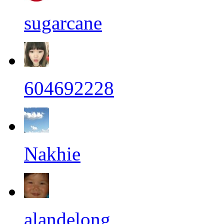
sugarcane
604692228
Nakhie
alandelong