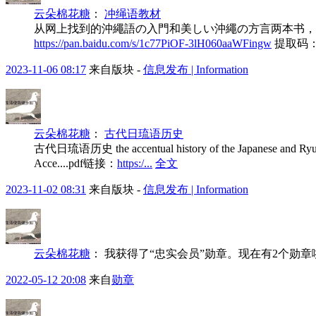
云朵棉花糖
：
冲绳语教材
从网上找到的沖繩語の入門和美しい沖繩の方言两本书，希
https://pan.baidu.com/s/1c77PiOF-3lH060aaWFingw
提取码：
2023-11-06 08:17
来自版块 -
信息发布 | Information
云朵棉花糖
：
古代日琉语历史
古代日琉语历史 the accentual history of the J
Acce....pdf链接：
https:/...
全文
2023-11-02 08:31
来自版块 -
信息发布 | Information
云朵棉花糖
：
我获得了“忠实会员”勋章。现在有2个勋
2022-05-12 20:08
来自
勋章