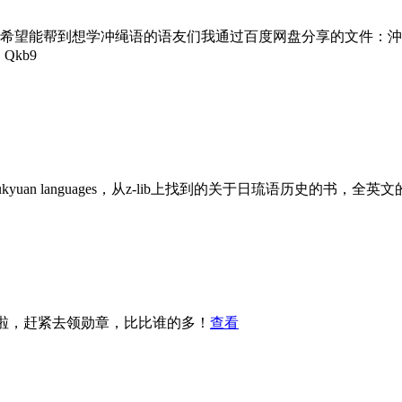
望能帮到想学冲绳语的语友们我通过百度网盘分享的文件：沖縄語
Qkb9
apanese and Ryukyuan languages，从z-lib上找到的关于
章啦，赶紧去领勋章，比比谁的多！
查看