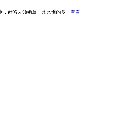
章啦，赶紧去领勋章，比比谁的多！
查看