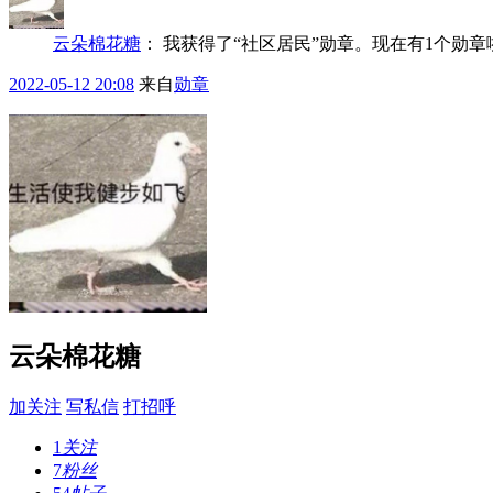
云朵棉花糖
：
我获得了“社区居民”勋章。现在有1个勋
2022-05-12 20:08
来自
勋章
云朵棉花糖
加关注
写私信
打招呼
1
关注
7
粉丝