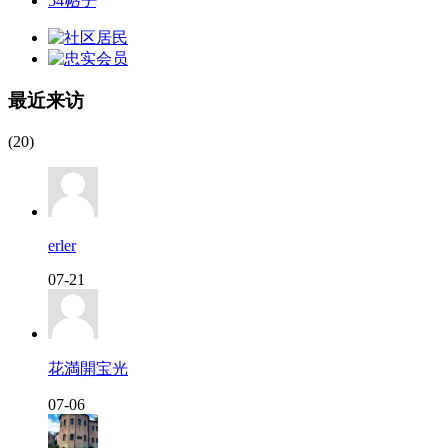
54
帖子
最近来访
(20)
erler
07-21
花満開宝光
07-06