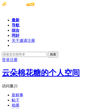
最新
导航
综合
同好
关于邀请注册
搜索
登录
注册
云朵棉花糖的个人空间
访问量
25
新鲜事
帖子
相册