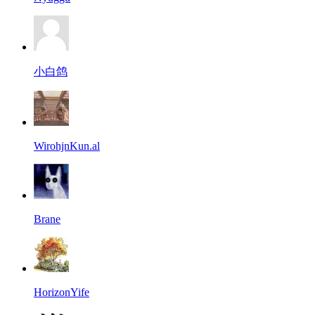
小白鸽
WirohjnKun.al
Brane
HorizonYife