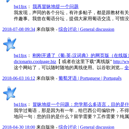
bg1fpx
：
我再冒昧地提一个问题
我发现，声同的各个分坛，有许多帖子，都是跟教材有关
件趣事。我曾在葡语分坛，提倡大家用葡语交流，可惜没人
2018-07-08 09:34
来自版块 -
综合讨论 | General discussion
bg1fpx
：
刚刚开通了《葡-英-汉词典》的网页版（在线版
dicionario.coolpage.biz
【 或者在这里下载“离线版”
http://w
这个网站了，可以随时随地的离线使用。以谷歌浏览...
全
2018-06-03 16:12
来自版块 -
葡萄牙语 | Portuguese | Português
bg1fpx
：
冒昧地提一个问题：您学那么多语言，目的是
我学过葡语，那是因为有一年，给巴西公司编软件，不得
地问一句：您的目的是什么？留学需要？工作需要？纯属
2018-04-30 18:00
来自版块 -
综合讨论 | General discussion