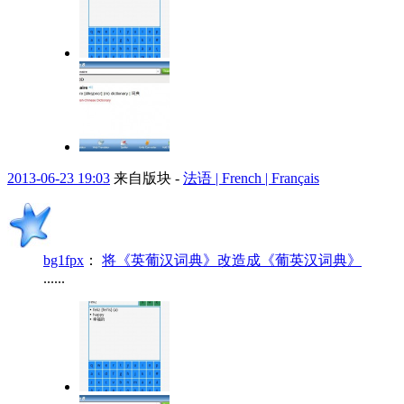
2013-06-23 19:03
来自版块 -
法语 | French | Français
bg1fpx
：
将《英葡汉词典》改造成《葡英汉词典》
......