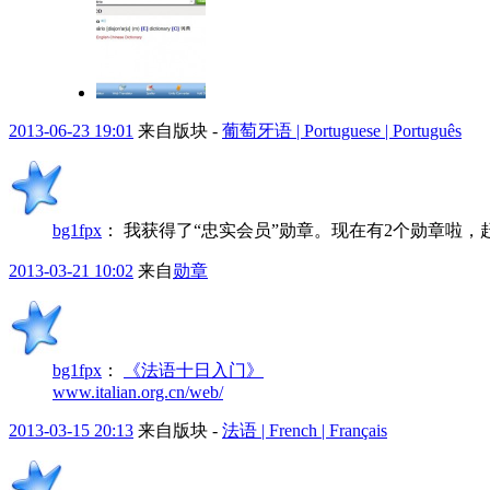
2013-06-23 19:01
来自版块 -
葡萄牙语 | Portuguese | Português
bg1fpx
：
我获得了“忠实会员”勋章。现在有2个勋章啦
2013-03-21 10:02
来自
勋章
bg1fpx
：
《法语十日入门》
www.italian.org.cn/web/
2013-03-15 20:13
来自版块 -
法语 | French | Français