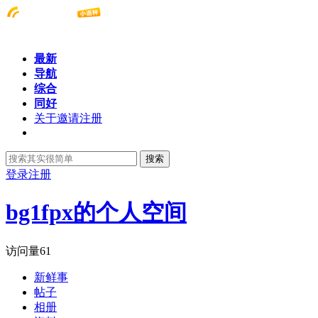
最新
导航
综合
同好
关于邀请注册
搜索
登录
注册
bg1fpx的个人空间
访问量
61
新鲜事
帖子
相册