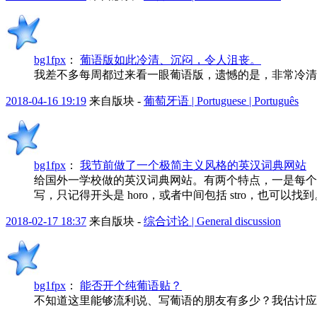
bg1fpx
：
葡语版如此冷清、沉闷，令人沮丧。
我差不多每周都过来看一眼葡语版，遗憾的是，非常冷清
2018-04-16 19:19
来自版块 -
葡萄牙语 | Portuguese | Português
bg1fpx
：
我节前做了一个极简主义风格的英汉词典网站
给国外一学校做的英汉词典网站。有两个特点，一是每个单词
写，只记得开头是 horo，或者中间包括 stro，也可以找到。目
2018-02-17 18:37
来自版块 -
综合讨论 | General discussion
bg1fpx
：
能否开个纯葡语贴？
不知道这里能够流利说、写葡语的朋友有多少？我估计应