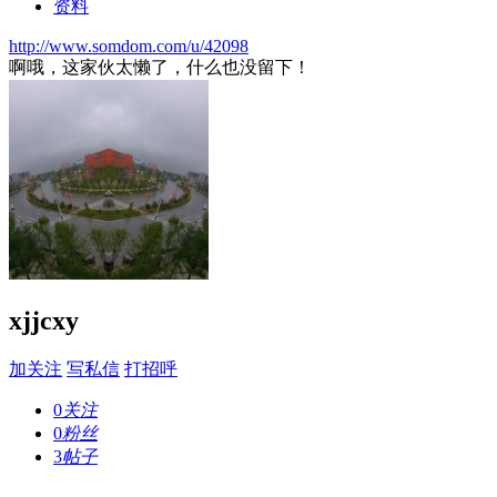
资料
http://www.somdom.com/u/42098
啊哦，这家伙太懒了，什么也没留下！
xjjcxy
加关注
写私信
打招呼
0
关注
0
粉丝
3
帖子