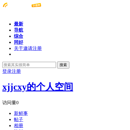
最新
导航
综合
同好
关于邀请注册
搜索
登录
注册
xjjcxy的个人空间
访问量
0
新鲜事
帖子
相册