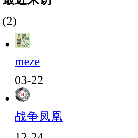
(2)
meze
03-22
战争凤凰
12-24