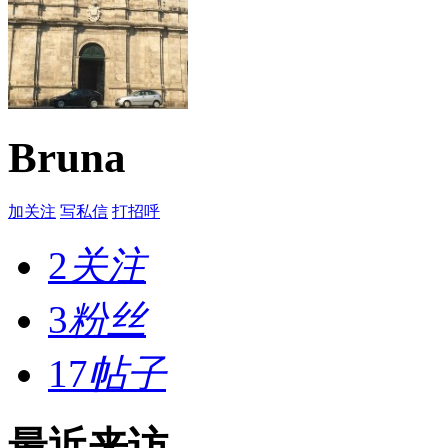
Bruna
加关注
写私信
打招呼
2
关注
3
粉丝
17
帖子
最近来访