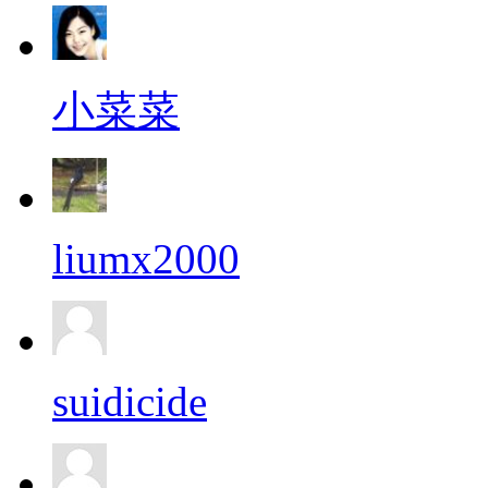
小菜菜
liumx2000
suidicide