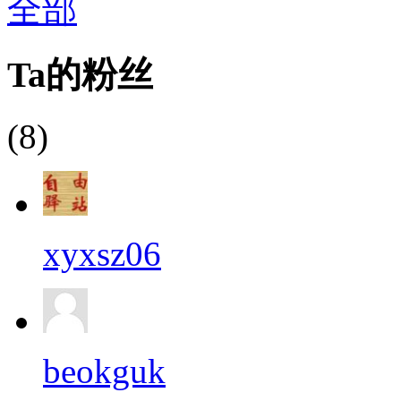
全部
Ta的粉丝
(8)
xyxsz06
beokguk