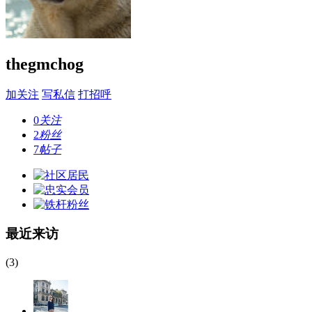
thegmchog
加关注
写私信
打招呼
0
关注
2
粉丝
7
帖子
最近来访
(3)