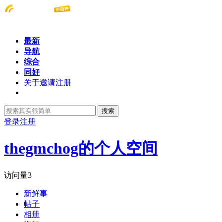
最新
导航
综合
同好
关于邀请注册
搜索
登录
注册
thegmchog的个人空间
访问量
3
新鲜事
帖子
相册