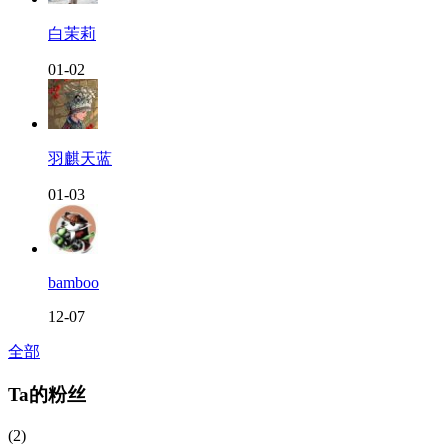
白茉莉
01-02
羽麒天蓝
01-03
bamboo
12-07
全部
Ta的粉丝
(2)