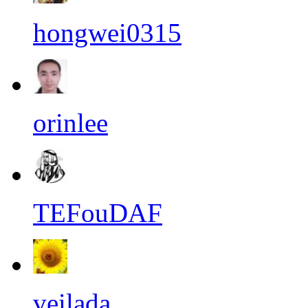
hongwei0315
orinlee
TEFouDAF
veilada