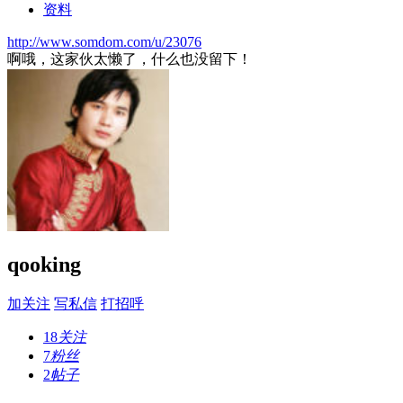
资料
http://www.somdom.com/u/23076
啊哦，这家伙太懒了，什么也没留下！
qooking
加关注
写私信
打招呼
18
关注
7
粉丝
2
帖子