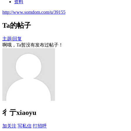
资料
http://www.somdom.com/u/39155
Ta的帖子
主题
|
回复
啊哦，Ta暂没有发布过帖子！
彳亍xiaoyu
加关注
写私信
打招呼