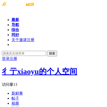
最新
导航
综合
同好
关于邀请注册
搜索
登录
注册
彳亍xiaoyu的个人空间
访问量
13
新鲜事
帖子
相册