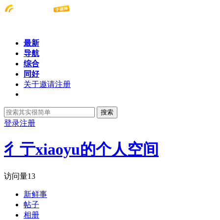
最新
导航
综合
同好
关于邀请注册
搜索
登录
注册
彳亍xiaoyu的个人空间
访问量
13
新鲜事
帖子
相册