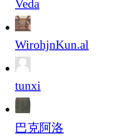
Veda
WirohjnKun.al
tunxi
巴克阿洛