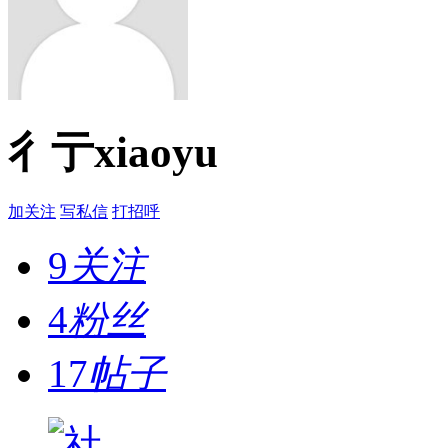
彳亍xiaoyu
加关注
写私信
打招呼
9
关注
4
粉丝
17
帖子