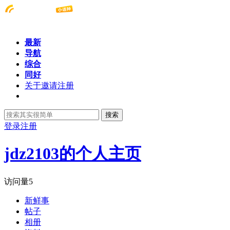
最新
导航
综合
同好
关于邀请注册
搜索
登录
注册
jdz2103的个人主页
访问量
5
新鲜事
帖子
相册