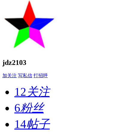
jdz2103
加关注
写私信
打招呼
12
关注
6
粉丝
14
帖子