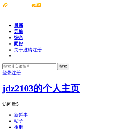
最新
导航
综合
同好
关于邀请注册
搜索
登录
注册
jdz2103的个人主页
访问量
5
新鲜事
帖子
相册