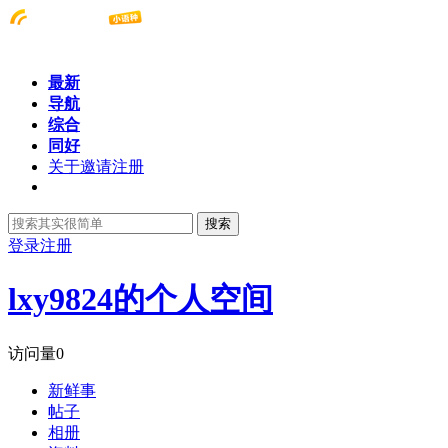
最新
导航
综合
同好
关于邀请注册
搜索
登录
注册
lxy9824的个人空间
访问量
0
新鲜事
帖子
相册