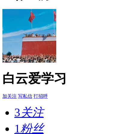
白云爱学习
加关注
写私信
打招呼
3
关注
1
粉丝