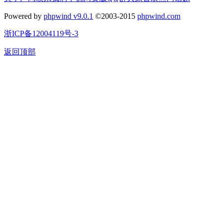
Powered by
phpwind v9.0.1
©2003-2015
phpwind.com
浙ICP备12004119号-3
返回顶部