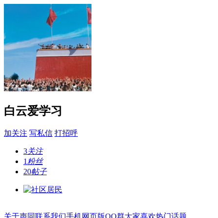
白云爱学习
加关注
写私信
打招呼
3
关注
1
粉丝
20
帖子
关于声同
联系我们
手机网页版
QQ群
大家喜欢
热门话题