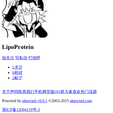
LipoProtein
加关注
写私信
打招呼
1
关注
0
粉丝
2
帖子
关于声同
联系我们
手机网页版
QQ群
大家喜欢
热门话题
Powered by
phpwind v9.0.1
©2003-2015
phpwind.com
浙ICP备12004119号-3