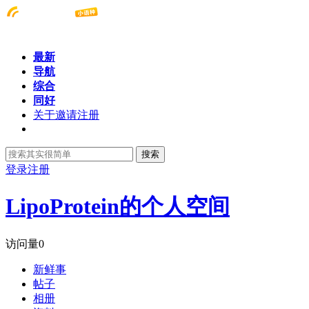
最新
导航
综合
同好
关于邀请注册
搜索
登录
注册
LipoProtein的个人空间
访问量
0
新鲜事
帖子
相册