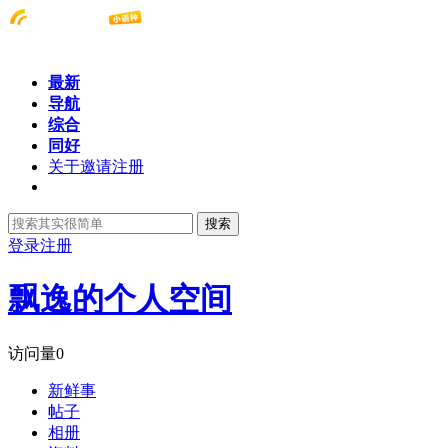
最新
导航
综合
同好
关于邀请注册
搜索
登录
注册
飘逸的个人空间
访问量
0
新鲜事
帖子
相册