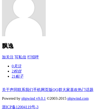
飘逸
加关注
写私信
打招呼
0
关注
2
粉丝
21
帖子
关于声同
联系我们
手机网页版
QQ群
大家喜欢
热门话题
Powered by
phpwind v9.0.1
©2003-2015
phpwind.com
浙ICP备12004119号-3