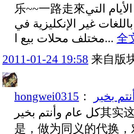
乐~~一路走來طريق اجتهادي ما زالت ذكريات الأيام التي
اللغات غير الإنكليزية في
مختلف محلات بيع ا...
全
2011-01-24 19:58
来自版块
hongwei0315
：
تم بخير
كل عام وأنتم بخير其实这话应该是在开斋节说的……但
是，做为同义的代换，