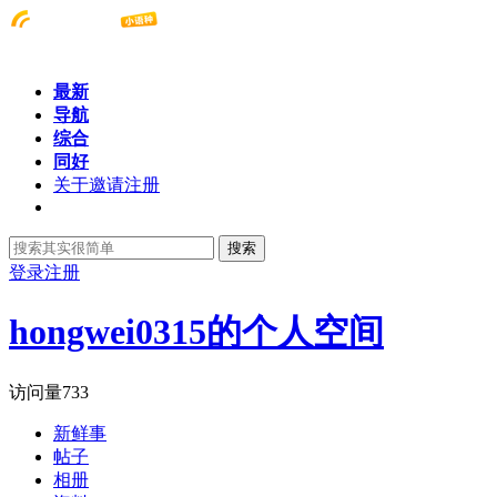
最新
导航
综合
同好
关于邀请注册
搜索
登录
注册
hongwei0315的个人空间
访问量
733
新鲜事
帖子
相册