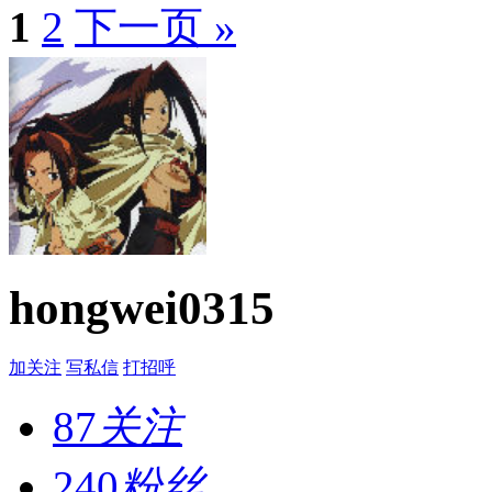
1
2
下一页 »
hongwei0315
加关注
写私信
打招呼
87
关注
240
粉丝