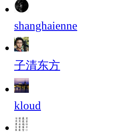
shanghaienne
子清东方
kloud