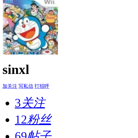
sinxl
加关注
写私信
打招呼
3
关注
12
粉丝
69
帖子