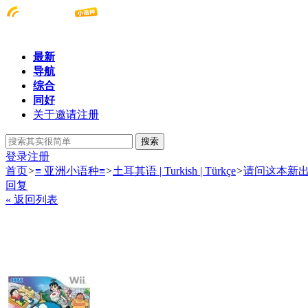
最新
导航
综合
同好
关于邀请注册
搜索
登录
注册
首页
>
≡ 亚洲小语种≡
>
土耳其语 | Turkish | Türkçe
>
请问这本新
回复
« 返回列表