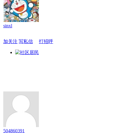
sinxl
加关注
写私信
打招呼
504860391