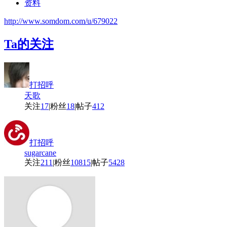
资料
http://www.somdom.com/u/679022
Ta的关注
打招呼
天歌
关注
17
|
粉丝
18
|
帖子
412
打招呼
sugarcane
关注
211
|
粉丝
10815
|
帖子
5428