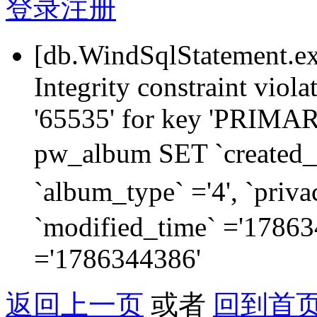
登录
注册
[db.WindSqlStatement.e
Integrity constraint viol
'65535' for key 'PRIM
pw_album SET `created_
`album_type` ='4', `priva
`modified_time` ='178634
='1786344386'
返回上一页
或者
回到首